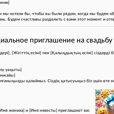
онии]
 и мы хотели бы, чтобы вы были рядом, когда мы будем о
ь. Будем счастливы разделить с вами этот момент и отпр
альное приглашение на свадьбу 
ері], [Жігіттің есімі] пен [Қалыңдықтың есімі] сіздерді 
лу уақыты]
енжайы]
болғаныңызды қалаймыз. Сіздің қатысуыңыз біз үшін өте 
[Имя жениха] и [Имя невесты] приглашают вас