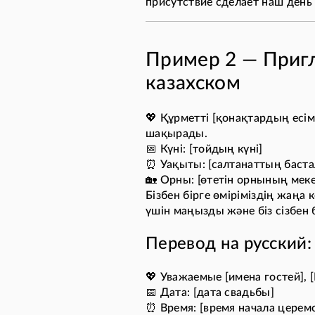
присутствие сделает наш день
Пример 2 — Пригл
казахском
💖 Құрметті [қонақтардың есімд
шақырады.
📅 Күні: [тойдың күні]
⏰ Уақыты: [салтанаттың баста
🏡 Орны: [өтетін орнының мек
Бізбен бірге өміріміздің жаңа
үшін маңызды және біз сізбен б
Перевод на русский:
💖 Уважаемые [имена гостей], 
📅 Дата: [дата свадьбы]
⏰ Время: [время начала церем