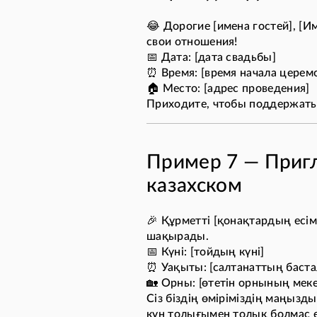
😂 Дорогие [имена гостей], [И
свои отношения!
📅 Дата: [дата свадьбы]
⏰ Время: [время начала церем
🏠 Место: [адрес проведения]
Приходите, чтобы поддержать н
Пример 7 — Пригл
казахском
🎉 Құрметті [қонақтардың есімд
шақырады.
📅 Күні: [тойдың күні]
⏰ Уақыты: [салтанаттың баста
🏡 Орны: [өтетін орнының мек
Сіз біздің өміріміздің маңызд
күн толығымен толық болмас ед