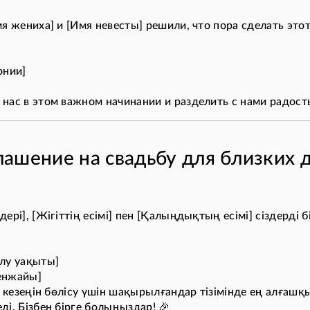
мя жениха] и [Имя невесты] решили, что пора сделать это
онии]
ас в этом важном начинании и разделить с нами радость
ашение на свадьбу для близких 
ері], [Жігіттің есімі] пен [Қалыңдықтың есімі] сіздерді 
лу уақыты]
енжайы]
ы кезеңін бөлісу үшін шақырылғандар тізімінде ең алғашқ
і. Бізбен бірге болыңыздар! 🎉