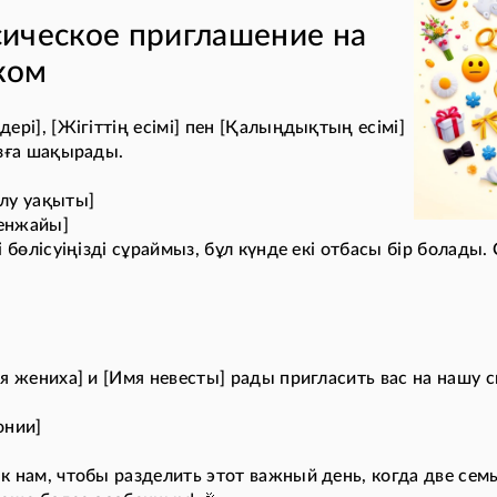
ическое приглашение на
ком
ері], [Жігіттің есімі] пен [Қалыңдықтың есімі]
ызға шақырады.
лу уақыты]
кенжайы]
 бөлісуіңізді сұраймыз, бұл күнде екі отбасы бір болады.
мя жениха] и [Имя невесты] рады пригласить вас на нашу
онии]
к нам, чтобы разделить этот важный день, когда две сем