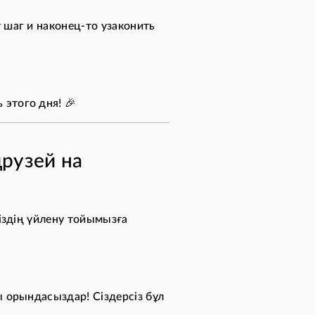
т шаг и наконец-то узаконить
 этого дня! 🎉
друзей на
біздің үйлену тойымызға
ы орындасыздар! Сіздерсіз бұл