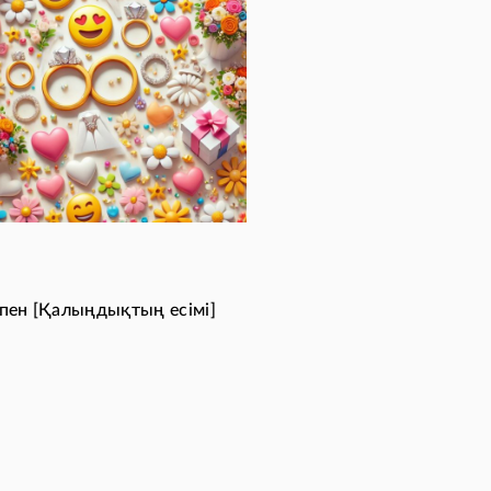
] пен [Қалыңдықтың есімі]