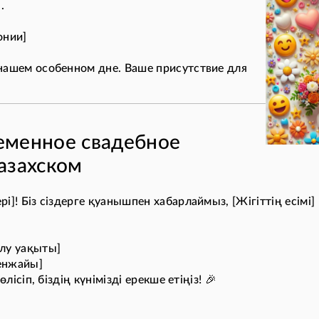
.
онии]
нашем особенном дне. Ваше присутствие для
еменное свадебное
азахском
рі]! Біз сіздерге қуанышпен хабарлаймыз, [Жігіттің есімі
лу уақыты]
енжайы]
лісіп, біздің күнімізді ерекше етіңіз! 🎉