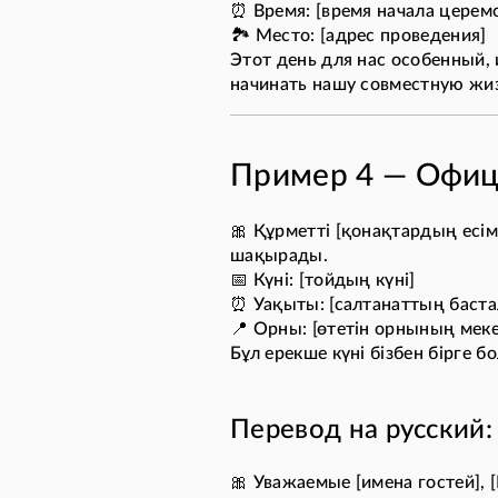
⏰ Время: [время начала церем
🏞️ Место: [адрес проведения]
Этот день для нас особенный,
начинать нашу совместную жизн
Пример 4 — Офици
🎀 Құрметті [қонақтардың есімд
шақырады.
📅 Күні: [тойдың күні]
⏰ Уақыты: [салтанаттың баста
📍 Орны: [өтетін орнының мек
Бұл ерекше күні бізбен бірге 
Перевод на русский:
🎀 Уважаемые [имена гостей], 