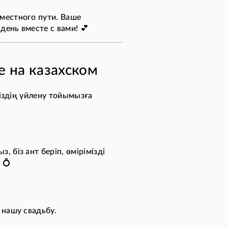
местного пути. Ваше
ень вместе с вами! 💕
 на казахском
біздің үйлену тойымызға
 біз ант беріп, өмірімізді
 💍
 нашу свадьбу.