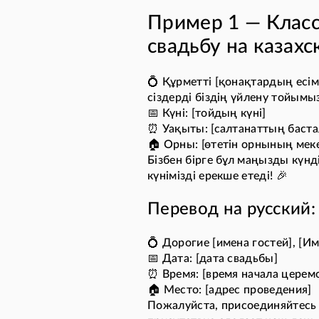
Пример 1 — Класс
свадьбу на казахс
💍 Құрметті [қонақтардың есімд
сіздерді біздің үйлену тойым
📅 Күні: [тойдың күні]
⏰ Уақыты: [салтанаттың баста
🏠 Орны: [өтетін орнының ме
Бізбен бірге бұл маңызды күнді
күнімізді ерекше етеді! 🎉
Перевод на русский:
💍 Дорогие [имена гостей], [И
📅 Дата: [дата свадьбы]
⏰ Время: [время начала церем
🏠 Место: [адрес проведения]
Пожалуйста, присоединяйтесь 