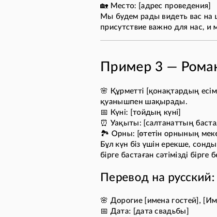
🏡 Место: [адрес проведения]
Мы будем рады видеть вас на 
присутствие важно для нас, и 
Пример 3 — Роман
🌸 Құрметті [қонақтардың есімд
қуанышпен шақырады.
📅 Күні: [тойдың күні]
⏰ Уақыты: [салтанаттың баста
🏞️ Орны: [өтетін орнының ме
Бұл күн біз үшін ерекше, сонд
бірге бастаған сәтімізді бірге 
Перевод на русский:
🌸 Дорогие [имена гостей], [И
📅 Дата: [дата свадьбы]