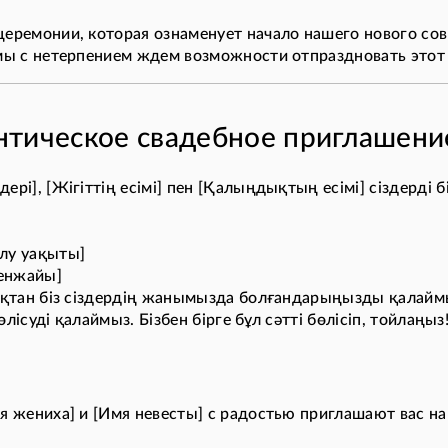
церемонии, которая ознаменует начало нашего нового сов
мы с нетерпением ждем возможности отпраздновать этот д
тическое свадебное приглашение
ері], [Жігіттің есімі] пен [Қалыңдықтың есімі] сіздерді 
лу уақыты]
кенжайы]
ықтан біз сіздердің жанымызда болғандарыңызды қалаймыз,
бөлісуді қалаймыз. Бізбен бірге бұл сәтті бөлісіп, тойлаңыз!
мя жениха] и [Имя невесты] с радостью приглашают вас на