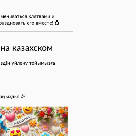
бмениваться клятвами и
аздновать его вместе! 💍
на казахском
біздің үйлену тойымызға
маңызды! 🎉