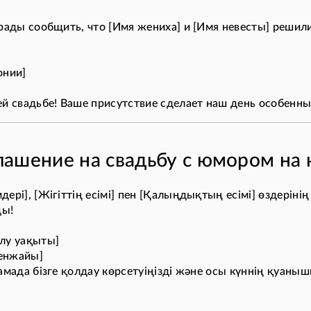
 рады сообщить, что [Имя жениха] и [Имя невесты] решил
онии]
ей свадьбе! Ваше присутствие сделает наш день особенны
ашение на свадьбу с юмором на 
дері], [Жігіттің есімі] пен [Қалыңдықтың есімі] өздерін
ды!
лу уақыты]
кенжайы]
амада бізге қолдау көрсетуіңізді және осы күннің қуаныш