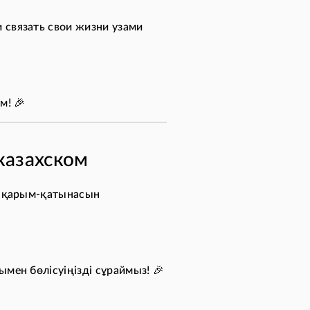
и связать свои жизни узами
м! 🎉
казахском
ің қарым-қатынасын
ымен бөлісуіңізді сұраймыз! 🎉