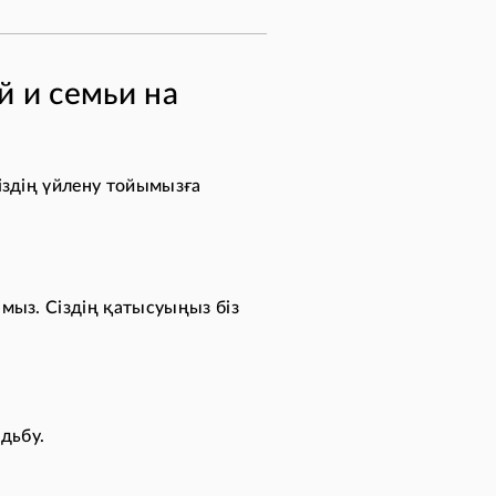
й и семьи на
біздің үйлену тойымызға
амыз. Сіздің қатысуыңыз біз
дьбу.