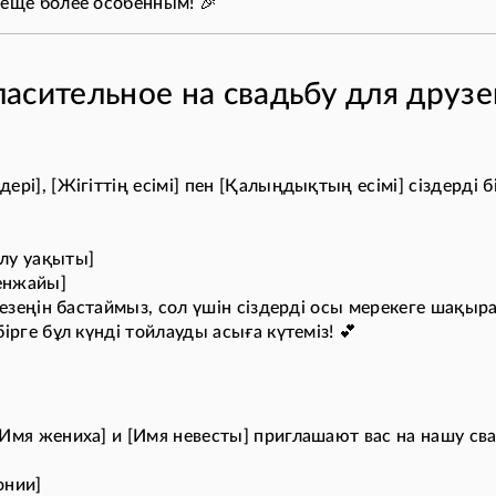
 еще более особенным! 🎉
асительное на свадьбу для друзе
ері], [Жігіттің есімі] пен [Қалыңдықтың есімі] сіздерді 
лу уақыты]
енжайы]
 кезеңін бастаймыз, сол үшін сіздерді осы мерекеге шақыр
ірге бұл күнді тойлауды асыға күтеміз! 💕
[Имя жениха] и [Имя невесты] приглашают вас на нашу сва
онии]