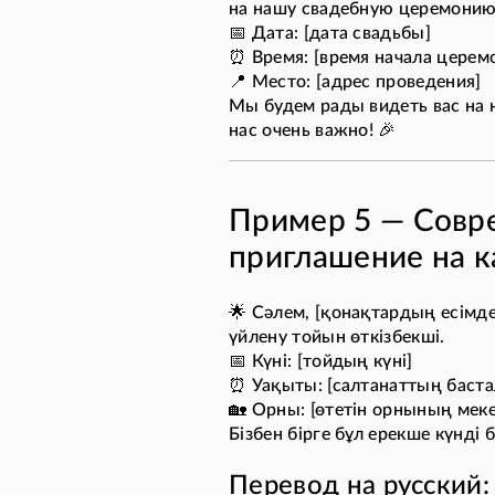
на нашу свадебную церемонию
📅 Дата: [дата свадьбы]
⏰ Время: [время начала церем
📍 Место: [адрес проведения]
Мы будем рады видеть вас на 
нас очень важно! 🎉
Пример 5 — Совр
приглашение на к
🌟 Сәлем, [қонақтардың есімде
үйлену тойын өткізбекші.
📅 Күні: [тойдың күні]
⏰ Уақыты: [салтанаттың баста
🏡 Орны: [өтетін орнының мек
Бізбен бірге бұл ерекше күнді бө
Перевод на русский: