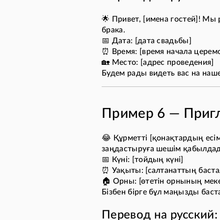
🌟 Привет, [имена гостей]! Мы
брака.
📅 Дата: [дата свадьбы]
⏰ Время: [время начала церем
🏡 Место: [адрес проведения]
Будем рады видеть вас на наш
Пример 6 — Пригл
😂 Құрметті [қонақтардың есім
заңдастыруға шешім қабылда
📅 Күні: [тойдың күні]
⏰ Уақыты: [салтанаттың баста
🏠 Орны: [өтетін орнының ме
Бізбен бірге бұл маңызды баст
Перевод на русский: